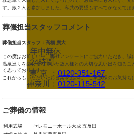
救急車で入院した末亡くなったので、お風呂にも入れず、元
す。娘２人と参加しました。私共の要望もすべてかなえて頂
葬儀担当スタッフコメント
葬儀担当スタッフ：高橋 廣大
年中無休
この度はお忙しい中、弊社アンケートにご協力いただき、誠
24時間
温泉巡りを楽しまれていた故人様との大切な思い出を知るこ
く思っております。
東京
：
0120-351-167
これからもいただいたお言葉を励みに、ご家族様のお気持ち
神奈川：
0120-115-542
ご葬儀の情報
利用式場
セレモニーホール大成 五反田