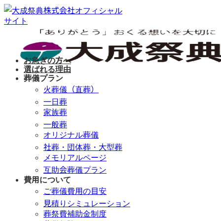
Skip
to
content
お急ぎの方へ
選ばれる理由
葬儀プラン
火葬儀（直葬）
一日葬
家族葬
一般葬
オリジナル葬儀
社葬・団体葬・大型葬
メモリアルページ
互助会葬儀プラン
費用について
ご葬儀費用の目安
見積りシミュレーション
葬祭費補助金制度