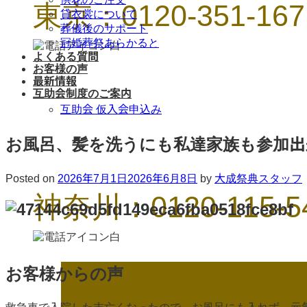
東京：0120-351-167
貸衣裳について
葬儀後のサポート
冠婚葬祭あらかると
よくある質問
お客様の声
最新情報
互助会制度のご案内
互助会 仮入会申込み
お風呂、髪を洗うにも私達家族も参加
Posted on
2026年7月1日
2026年6月8日
by
大成祭典スタッフ
神奈川：0120-115-5
お客様からの声