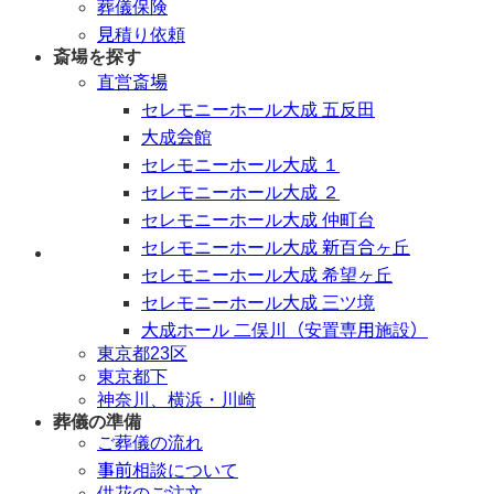
葬儀保険
見積り依頼
斎場を探す
直営斎場
セレモニーホール大成 五反田
大成会館
セレモニーホール大成 １
セレモニーホール大成 ２
セレモニーホール大成 仲町台
セレモニーホール大成 新百合ヶ丘
年中無休 / 24時間
セレモニーホール大成 希望ヶ丘
セレモニーホール大成 三ツ境
大成ホール 二俣川（安置専用施設）
東京都23区
東京都下
神奈川、横浜・川崎
葬儀の準備
ご葬儀の流れ
事前相談について
供花のご注文