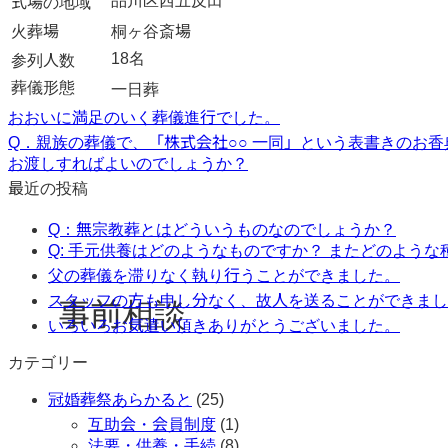
品川区西五反田
式場の地域
火葬場
桐ヶ谷斎場
18名
参列人数
葬儀形態
一日葬
おおいに満足のいく葬儀進行でした。
Q．親族の葬儀で、「株式会社○○ 一同」という表書きのお
お渡しすればよいのでしょうか？
最近の投稿
Q：無宗教葬とはどういうものなのでしょうか？
Q: 手元供養はどのようなものですか？ またどのよう
父の葬儀を滞りなく執り行うことができました。
スタッフの方も申し分なく、故人を送ることができまし
事前相談
いろいろお気遣い頂きありがとうございました。
カテゴリー
冠婚葬祭あらかると
(25)
互助会・会員制度
(1)
法要・供養・手続
(8)