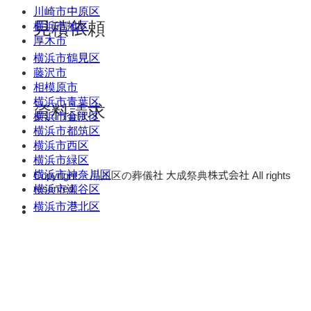
川崎市中原区
見積依頼
横浜市旭区
厚木市
横浜市鶴見区
藤沢市
相模原市
横浜市青葉区
資料請求
横浜市金沢区
横浜市都筑区
横浜市西区
横浜市緑区
横浜市神奈川区
Copyright ・品川区の葬儀社 大成祭典株式会社 All rights
reserved.
横浜市瀬谷区
横浜市港北区