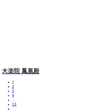
大楽院 鳳凰殿
1
2
3
4
…
13