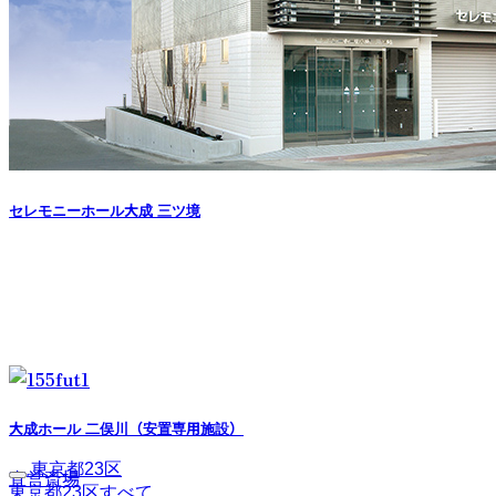
セレモニーホール大成 三ツ境
大成ホール 二俣川（安置専用施設）
東京都23区
直営斎場
東京都23区すべて