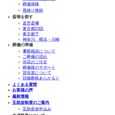
葬儀保険
見積り依頼
斎場を探す
直営斎場
東京都23区
東京都下
神奈川、横浜・川崎
葬儀の準備
事前相談について
ご葬儀の流れ
供花のご注文
葬儀後のサポート
貸衣裳について
冠婚葬祭あらかると
よくある質問
お客様の声
最新情報
互助会制度のご案内
互助会仮申込み