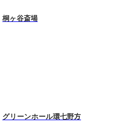
桐ヶ谷斎場
グリーンホール環七野方