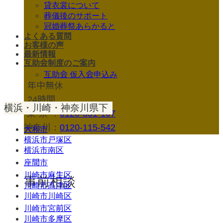
貸衣裳について
葬儀後のサポート
冠婚葬祭あらかると
よくある質問
お客様の声
最新情報
互助会制度のご案内
互助会 仮入会申込み
年中無休
24時間
横浜・川崎・神奈川県下
東京
：
0120-351-167
神奈川：
0120-115-542
大和市
横浜市戸塚区
横浜市南区
座間市
川崎市麻生区
事前相談
川崎市高津区
川崎市川崎区
川崎市宮前区
川崎市多摩区