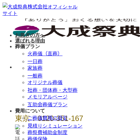
Skip
to
content
お急ぎの方へ
選ばれる理由
葬儀プラン
火葬儀（直葬）
一日葬
年中無休 / 24時
家族葬
間
一般葬
オリジナル葬儀
社葬・団体葬・大型葬
メモリアルページ
互助会葬儀プラン
費用について
東京：0120-351-167
ご葬儀費用の目安
見積りシミュレーション
葬祭費補助金制度
葬儀保険