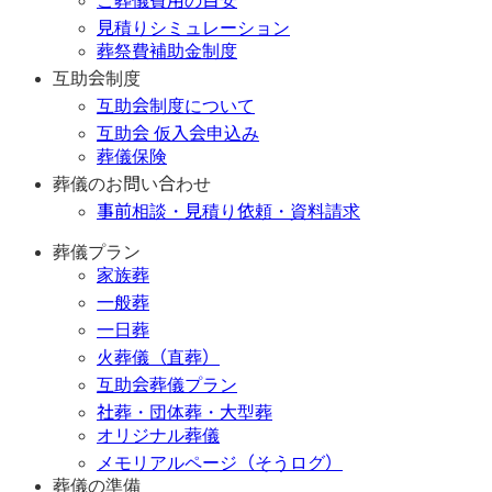
ご葬儀費用の目安
見積りシミュレーション
葬祭費補助金制度
互助会制度
互助会制度について
互助会 仮入会申込み
葬儀保険
葬儀のお問い合わせ
事前相談・見積り依頼・資料請求
葬儀プラン
家族葬
一般葬
一日葬
火葬儀（直葬）
互助会葬儀プラン
社葬・団体葬・大型葬
オリジナル葬儀
メモリアルページ（そうログ）
葬儀の準備