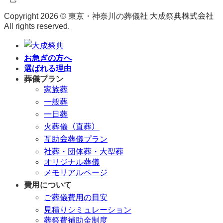
Copyright 2026 © 東京・神奈川の葬儀社 大成祭典株式会社
All rights reserved.
お急ぎの方へ
選ばれる理由
葬儀プラン
家族葬
一般葬
一日葬
火葬儀（直葬）
互助会葬儀プラン
社葬・団体葬・大型葬
オリジナル葬儀
メモリアルページ
費用について
ご葬儀費用の目安
見積りシミュレーション
葬祭費補助金制度