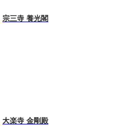
宗三寺 養光閣
大楽寺 金剛殿