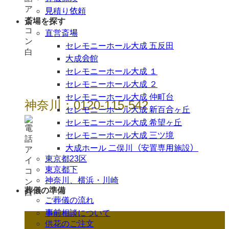
見積り依頼
斎場を探す
直営斎場
セレモニーホール大成 五反田
大成会館
セレモニーホール大成 １
セレモニーホール大成 ２
セレモニーホール大成 仲町台
神奈川：0120-115-542
セレモニーホール大成 新百合ヶ丘
セレモニーホール大成 希望ヶ丘
セレモニーホール大成 三ツ境
大成ホール 二俣川（安置専用施設）
東京都23区
東京都下
神奈川、横浜・川崎
葬儀の準備
ご葬儀の流れ
事前相談について
供花のご注文