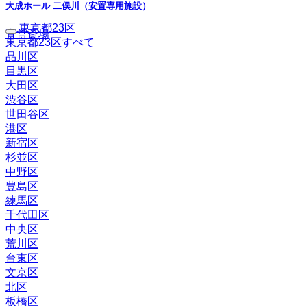
大成ホール 二俣川（安置専用施設）
東京都23区
直営斎場
東京都23区すべて
品川区
目黒区
大田区
渋谷区
世田谷区
港区
新宿区
杉並区
中野区
豊島区
練馬区
千代田区
中央区
荒川区
台東区
文京区
北区
板橋区