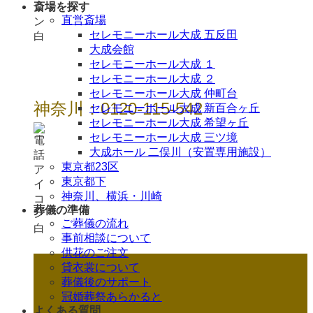
斎場を探す
直営斎場
セレモニーホール大成 五反田
大成会館
セレモニーホール大成 １
セレモニーホール大成 ２
セレモニーホール大成 仲町台
神奈川：0120-115-542
セレモニーホール大成 新百合ヶ丘
セレモニーホール大成 希望ヶ丘
セレモニーホール大成 三ツ境
大成ホール 二俣川（安置専用施設）
東京都23区
東京都下
神奈川、横浜・川崎
葬儀の準備
ご葬儀の流れ
事前相談について
供花のご注文
貸衣裳について
葬儀後のサポート
冠婚葬祭あらかると
よくある質問