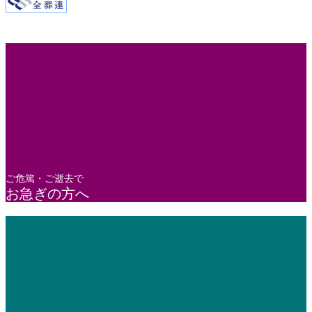
ご危篤・ご逝去で
お急ぎの方へ