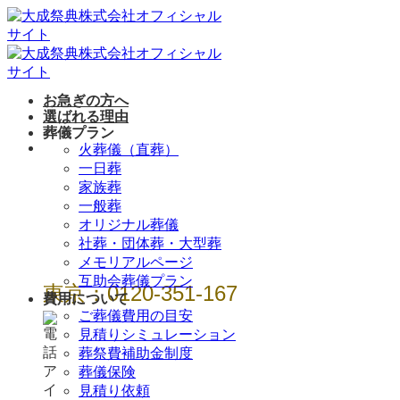
Skip
to
content
お急ぎの方へ
選ばれる理由
葬儀プラン
年中無休 / 24時
火葬儀（直葬）
一日葬
間
家族葬
一般葬
オリジナル葬儀
社葬・団体葬・大型葬
メモリアルページ
互助会葬儀プラン
東京：0120-351-167
費用について
ご葬儀費用の目安
見積りシミュレーション
葬祭費補助金制度
葬儀保険
見積り依頼