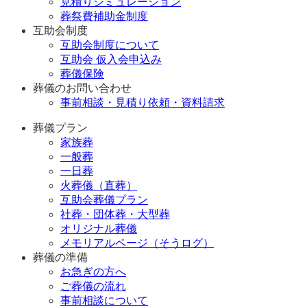
見積りシミュレーション
葬祭費補助金制度
互助会制度
互助会制度について
互助会 仮入会申込み
葬儀保険
葬儀のお問い合わせ
事前相談・見積り依頼・資料請求
葬儀プラン
家族葬
一般葬
一日葬
火葬儀（直葬）
互助会葬儀プラン
社葬・団体葬・大型葬
オリジナル葬儀
メモリアルページ（そうログ）
葬儀の準備
お急ぎの方へ
ご葬儀の流れ
事前相談について