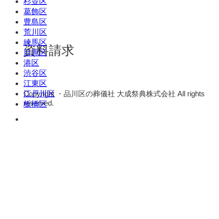
杉並区
葛飾区
豊島区
荒川区
練馬区
資料請求
目黒区
港区
渋谷区
江東区
Copyright ・品川区の葬儀社 大成祭典株式会社 All rights
江戸川区
reserved.
板橋区