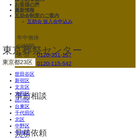
お客様の声
最新情報
互助会制度のご案内
互助会 仮入会申込み
年中無休
24時間
東京葬祭センター
東京
：
0120-351-167
東京都23区
神奈川：
0120-115-542
世田谷区
新宿区
文京区
大田区
事前相談
品川区
台東区
千代田区
北区
中野区
見積依頼
中央区