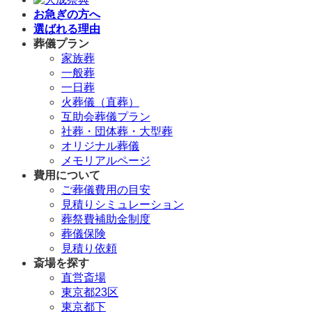
お急ぎの方へ
選ばれる理由
葬儀プラン
家族葬
一般葬
一日葬
火葬儀（直葬）
互助会葬儀プラン
社葬・団体葬・大型葬
オリジナル葬儀
メモリアルページ
費用について
ご葬儀費用の目安
見積りシミュレーション
葬祭費補助金制度
葬儀保険
見積り依頼
斎場を探す
直営斎場
東京都23区
東京都下