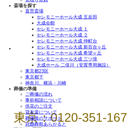
斎場を探す
直営斎場
セレモニーホール大成 五反田
大成会館
セレモニーホール大成 １
セレモニーホール大成 ２
セレモニーホール大成 仲町台
セレモニーホール大成 新百合ヶ丘
年中無休 / 24時間
セレモニーホール大成 希望ヶ丘
セレモニーホール大成 三ツ境
大成ホール 二俣川（安置専用施設）
東京都23区
東京都下
神奈川、横浜・川崎
葬儀の準備
ご葬儀の流れ
事前相談について
供花のご注文
貸衣裳について
東京：0120-351-167
葬儀後のサポート
冠婚葬祭あらかると