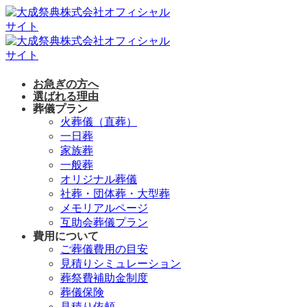
Skip
to
content
お急ぎの方へ
選ばれる理由
葬儀プラン
火葬儀（直葬）
一日葬
家族葬
一般葬
オリジナル葬儀
社葬・団体葬・大型葬
メモリアルページ
互助会葬儀プラン
費用について
ご葬儀費用の目安
見積りシミュレーション
葬祭費補助金制度
葬儀保険
見積り依頼