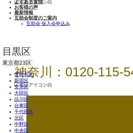
よくある質問
お客様の声
最新情報
互助会制度のご案内
互助会 仮入会申込み
目黒区
東京都23区
神奈川：0120-115-5
世田谷区
新宿区
文京区
大田区
品川区
台東区
千代田区
北区
中野区
中央区