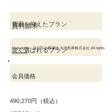
費用を抑えたプラン
資料請求
Copyright ・品川区の葬儀社 大成祭典株式会社 All rights
良く選ばれるプラン
reserved.
会員価格
490,270円（税込）