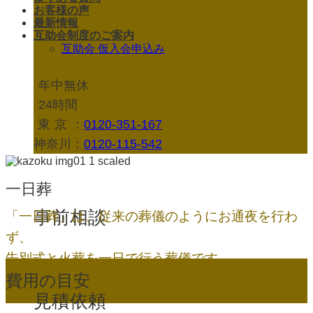
お客様の声
最新情報
互助会制度のご案内
互助会 仮入会申込み
年中無休
24時間
東京
：
0120-351-167
神奈川：
0120-115-542
一日葬
事前相談
「一日葬」は、従来の葬儀のようにお通夜を行わ
ず、
告別式と火葬を一日で行う葬儀です。
費用の目安
見積依頼