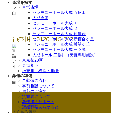
斎場を探す
直営斎場
セレモニーホール大成 五反田
大成会館
セレモニーホール大成 １
セレモニーホール大成 ２
セレモニーホール大成 仲町台
神奈川：0120-115-542
セレモニーホール大成 新百合ヶ丘
セレモニーホール大成 希望ヶ丘
セレモニーホール大成 三ツ境
大成ホール 二俣川（安置専用施設）
東京都23区
東京都下
神奈川、横浜・川崎
葬儀の準備
ご葬儀の流れ
事前相談について
供花のご注文
貸衣裳について
葬儀後のサポート
冠婚葬祭あらかると
よくある質問