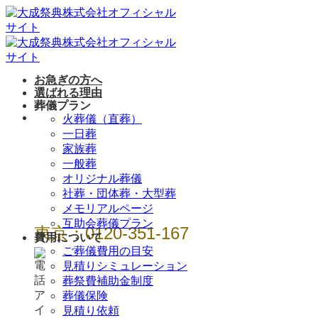
Skip
to
content
お急ぎの方へ
選ばれる理由
葬儀プラン
年中無休 / 24時
火葬儀（直葬）
一日葬
間
家族葬
一般葬
オリジナル葬儀
社葬・団体葬・大型葬
メモリアルページ
互助会葬儀プラン
東京：0120-351-167
費用について
ご葬儀費用の目安
見積りシミュレーション
葬祭費補助金制度
葬儀保険
見積り依頼