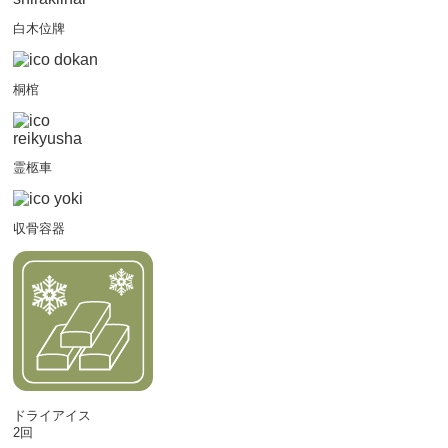
白木位牌
桐棺
霊柩車
収骨容器
ドライアイス
2回