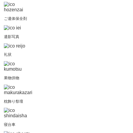
ご遺体保全剤
遺影写真
礼状
果物供物
枕飾り祭壇
寝台車