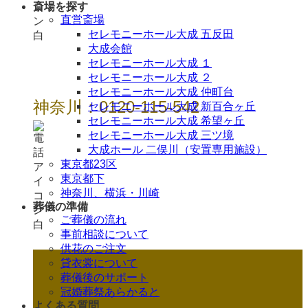
斎場を探す
直営斎場
セレモニーホール大成 五反田
大成会館
セレモニーホール大成 １
セレモニーホール大成 ２
セレモニーホール大成 仲町台
神奈川：0120-115-542
セレモニーホール大成 新百合ヶ丘
セレモニーホール大成 希望ヶ丘
セレモニーホール大成 三ツ境
大成ホール 二俣川（安置専用施設）
東京都23区
東京都下
神奈川、横浜・川崎
葬儀の準備
ご葬儀の流れ
事前相談について
供花のご注文
貸衣裳について
葬儀後のサポート
冠婚葬祭あらかると
よくある質問