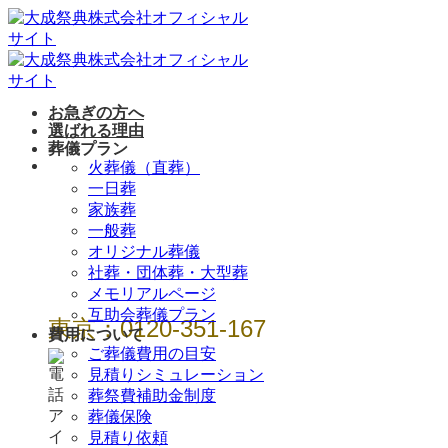
Skip
to
content
お急ぎの方へ
選ばれる理由
葬儀プラン
年中無休 / 24時
火葬儀（直葬）
一日葬
間
家族葬
一般葬
オリジナル葬儀
社葬・団体葬・大型葬
メモリアルページ
互助会葬儀プラン
東京：0120-351-167
費用について
ご葬儀費用の目安
見積りシミュレーション
葬祭費補助金制度
葬儀保険
見積り依頼