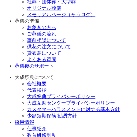
社葬・団体葬・大型葬
オリジナル葬儀
メモリアルページ（そうログ）
葬儀の準備
お急ぎの方へ
ご葬儀の流れ
事前相談について
供花の注文について
貸衣裳について
よくある質問
葬儀後のサポート
大成祭典について
会社概要
代表挨拶
大成祭典プライバシーポリシー
大成互助センタープライバシーポリシー
カスタマーハラスメントに対する基本方針
少額短期保険 勧誘方針
採用情報
仕事紹介
教育研修制度