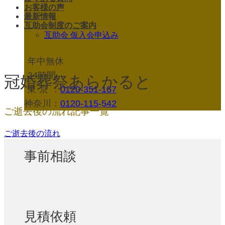
お客様の声
最新情報
互助会制度のご案内
互助会 仮入会申込み
年中無休
24時間
冠婚葬祭あらかると
東京
：
0120-351-167
神奈川：
0120-115-542
ご逝去後の流れ記事一覧
ご逝去後の流れ
事前相談
見積依頼