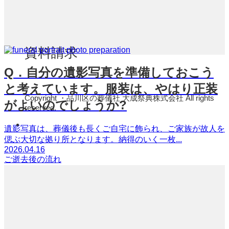
資料請求
Q．自分の遺影写真を準備しておこう
と考えています。服装は、やはり正装
Copyright ・品川区の葬儀社 大成祭典株式会社 All rights
がよいのでしょうか?
reserved.
遺影写真は、葬儀後も長くご自宅に飾られ、ご家族が故人を
偲ぶ大切な拠り所となります。納得のいく一枚...
2026.04.16
ご逝去後の流れ