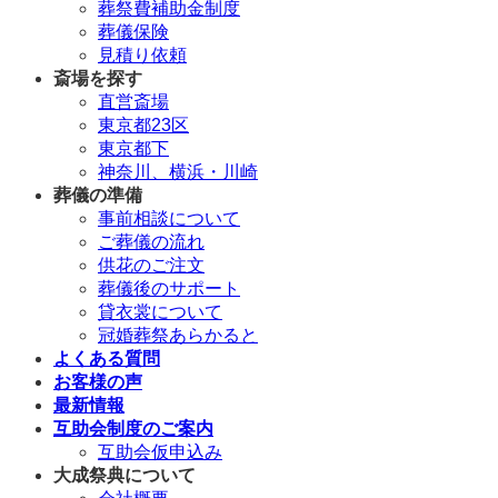
葬祭費補助金制度
葬儀保険
見積り依頼
斎場を探す
直営斎場
東京都23区
東京都下
神奈川、横浜・川崎
葬儀の準備
事前相談について
ご葬儀の流れ
供花のご注文
葬儀後のサポート
貸衣裳について
冠婚葬祭あらかると
よくある質問
お客様の声
最新情報
互助会制度のご案内
互助会仮申込み
大成祭典について