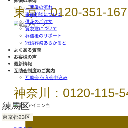
葬儀の準備
東京：0120-351-167
ご葬儀の流れ
事前相談について
供花のご注文
貸衣裳について
葬儀後のサポート
冠婚葬祭あらかると
よくある質問
お客様の声
最新情報
互助会制度のご案内
互助会 仮入会申込み
神奈川：0120-115-5
練馬区
東京都23区