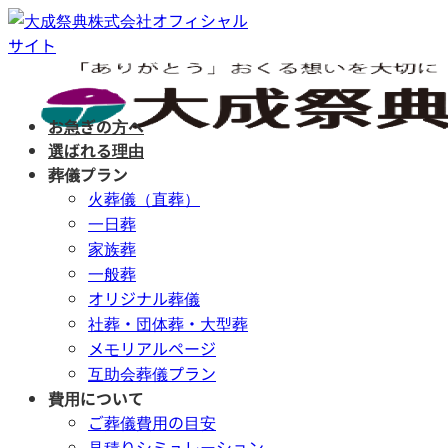
Skip
to
content
お急ぎの方へ
選ばれる理由
葬儀プラン
火葬儀（直葬）
一日葬
家族葬
一般葬
オリジナル葬儀
社葬・団体葬・大型葬
メモリアルページ
互助会葬儀プラン
費用について
ご葬儀費用の目安
見積りシミュレーション