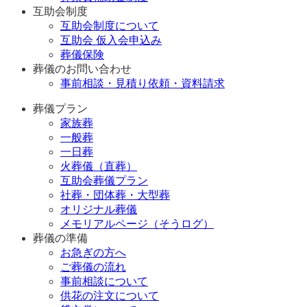
互助会制度
互助会制度について
互助会 仮入会申込み
葬儀保険
葬儀のお問い合わせ
事前相談・見積り依頼・資料請求
葬儀プラン
家族葬
一般葬
一日葬
火葬儀（直葬）
互助会葬儀プラン
社葬・団体葬・大型葬
オリジナル葬儀
メモリアルページ（そうログ）
葬儀の準備
お急ぎの方へ
ご葬儀の流れ
事前相談について
供花の注文について