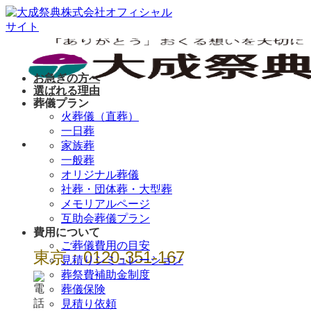
Skip
to
content
お急ぎの方へ
選ばれる理由
葬儀プラン
火葬儀（直葬）
一日葬
年中無休 / 24時
家族葬
一般葬
間
オリジナル葬儀
社葬・団体葬・大型葬
メモリアルページ
互助会葬儀プラン
費用について
ご葬儀費用の目安
東京：0120-351-167
見積りシミュレーション
葬祭費補助金制度
葬儀保険
見積り依頼