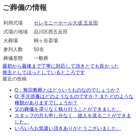
ご葬儀の情報
利用式場
セレモニーホール大成 五反田
式場の地域
品川区西五反田
火葬場
桐ヶ谷斎場
参列人数
50名
葬儀形態
一般葬
最初から最後まで丁寧に対応して頂きとても良かった
喪主としてほっとしているところです
最近の投稿
Q：無宗教葬とはどういうものなのでしょうか？
Q: 手元供養はどのようなものですか？ またどのような
種類がありますでしょうか？
父の葬儀を滞りなく執り行うことができました。
スタッフの方も申し分なく、故人を送ることができま
した。
いろいろお気遣い頂きありがとうございました。