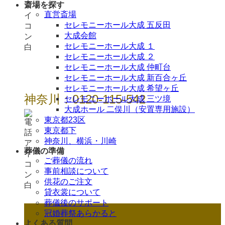
斎場を探す
直営斎場
セレモニーホール大成 五反田
大成会館
セレモニーホール大成 １
セレモニーホール大成 ２
セレモニーホール大成 仲町台
セレモニーホール大成 新百合ヶ丘
セレモニーホール大成 希望ヶ丘
神奈川：0120-115-542
セレモニーホール大成 三ツ境
大成ホール 二俣川（安置専用施設）
東京都23区
東京都下
神奈川、横浜・川崎
葬儀の準備
ご葬儀の流れ
事前相談について
供花のご注文
貸衣裳について
葬儀後のサポート
冠婚葬祭あらかると
よくある質問