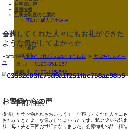
お客様の声
最新情報
互助会制度のご案内
互助会 仮入会申込み
会葬してくれた人々にもお礼ができた
ような気がしてよかった
年中無休
24時間
Posted on
2026年2月2日
2026年1月13日
by
大成祭典スタッ
フ
東京
：
0120-351-167
神奈川：
0120-115-542
お客様からの声
事前相談
提供した食べ物どれもおいしくて、会葬してくれた人々にも
お礼ができたような気がしてよかったです。私の父から始ま
り、母・夫と三回お世話になりました。会葬御礼の品、精進