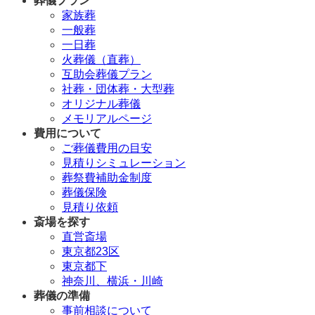
葬儀プラン
家族葬
一般葬
一日葬
火葬儀（直葬）
互助会葬儀プラン
社葬・団体葬・大型葬
オリジナル葬儀
メモリアルページ
費用について
ご葬儀費用の目安
見積りシミュレーション
葬祭費補助金制度
葬儀保険
見積り依頼
斎場を探す
直営斎場
東京都23区
東京都下
神奈川、横浜・川崎
葬儀の準備
事前相談について