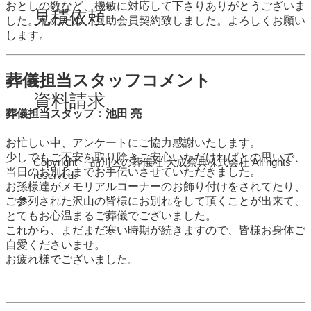
おとしの数など、機敏に対応して下さりありがとうございま
見積依頼
した。私のため、互助会員契約致しました。よろしくお願い
します。
葬儀担当スタッフコメント
資料請求
葬儀担当スタッフ：池田 亮
お忙しい中、アンケートにご協力感謝いたします。
少しでもご不安を取り除きご安心いただければとの思いで、
Copyright ・品川区の葬儀社 大成祭典株式会社 All rights
当日のお別れまでお手伝いさせていただきました。
reserved.
お孫様達がメモリアルコーナーのお飾り付けをされてたり、
ご参列された沢山の皆様にお別れをして頂くことが出来て、
とてもお心温まるご葬儀でございました。
これから、まだまだ寒い時期が続きますので、皆様お身体ご
自愛くださいませ。
お疲れ様でございました。