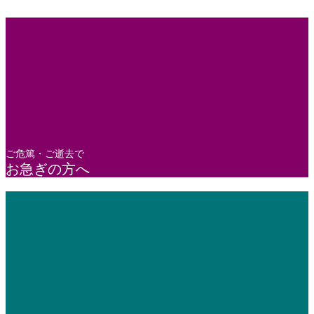
ご危篤・ご逝去で
お急ぎの方へ