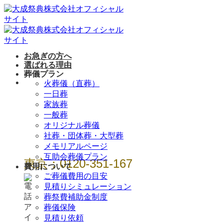
Skip
to
content
お急ぎの方へ
選ばれる理由
葬儀プラン
年中無休 / 24時
火葬儀（直葬）
一日葬
間
家族葬
一般葬
オリジナル葬儀
社葬・団体葬・大型葬
メモリアルページ
互助会葬儀プラン
東京：0120-351-167
費用について
ご葬儀費用の目安
見積りシミュレーション
葬祭費補助金制度
葬儀保険
見積り依頼