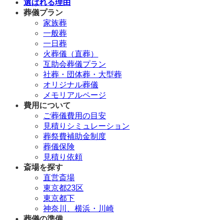
選ばれる理由
葬儀プラン
家族葬
一般葬
一日葬
火葬儀（直葬）
互助会葬儀プラン
社葬・団体葬・大型葬
オリジナル葬儀
メモリアルページ
費用について
ご葬儀費用の目安
見積りシミュレーション
葬祭費補助金制度
葬儀保険
見積り依頼
斎場を探す
直営斎場
東京都23区
東京都下
神奈川、横浜・川崎
葬儀の準備