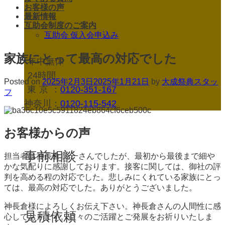
お客様の声
最新情報
互助会制度のご案内
互助会 仮入会申込み
家族にとって最高の対応でした
年中無休
24時間
Posted on
2025年2月3日
2025年1月21日
by
大成祭典スタッ
東京
：
0120-351-167
フ
神奈川：
0120-115-542
お客様からの声
事前相談
担当者は神長倉 隆一さんでしたが、最初から最後まで細や
かな気配りに感謝しております。接客に関しては、御社の評
判を高める程の対応でした。悲しみにくれている家族にとっ
ては、最高の対応でした。ありがとうございました。
神長倉様によろしくお伝え下さい。神長倉さんの人間性に感
見積依頼
心しております。益々のご活躍とご発展をお祈りいたしま