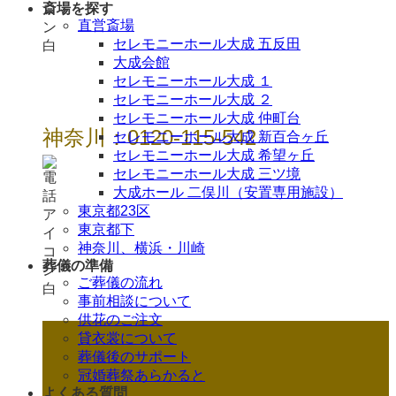
斎場を探す
直営斎場
セレモニーホール大成 五反田
大成会館
セレモニーホール大成 １
セレモニーホール大成 ２
セレモニーホール大成 仲町台
神奈川：0120-115-542
セレモニーホール大成 新百合ヶ丘
セレモニーホール大成 希望ヶ丘
セレモニーホール大成 三ツ境
大成ホール 二俣川（安置専用施設）
東京都23区
東京都下
神奈川、横浜・川崎
葬儀の準備
ご葬儀の流れ
事前相談について
供花のご注文
貸衣裳について
葬儀後のサポート
冠婚葬祭あらかると
よくある質問