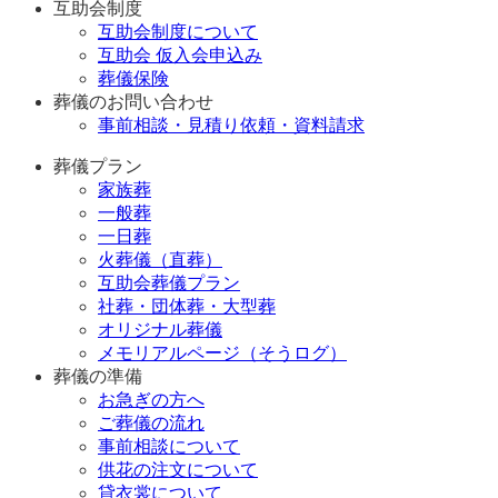
互助会制度
互助会制度について
互助会 仮入会申込み
葬儀保険
葬儀のお問い合わせ
事前相談・見積り依頼・資料請求
葬儀プラン
家族葬
一般葬
一日葬
火葬儀（直葬）
互助会葬儀プラン
社葬・団体葬・大型葬
オリジナル葬儀
メモリアルページ（そうログ）
葬儀の準備
お急ぎの方へ
ご葬儀の流れ
事前相談について
供花の注文について
貸衣裳について