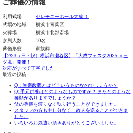
ご葬儀の情報
利用式場
セレモニーホール大成 １
式場の地域
横浜市青葉区
火葬場
横浜市北部斎場
参列人数
10名
葬儀形態
家族葬
【2/23（日・祝）横浜市瀬谷区】「大成フェスタ2025 in 三
ツ境」開催！
対応がすべて丁寧でした
最近の投稿
Q：無宗教葬とはどういうものなのでしょうか？
Q: 手元供養はどのようなものですか？ またどのような
種類がありますでしょうか？
父の葬儀を滞りなく執り行うことができました。
スタッフの方も申し分なく、故人を送ることができま
した。
いろいろお気遣い頂きありがとうございました。