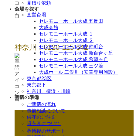
見積り依頼
斎場を探す
直営斎場
セレモニーホール大成 五反田
大成会館
セレモニーホール大成 １
セレモニーホール大成 ２
神奈川：0120-115-542
セレモニーホール大成 仲町台
セレモニーホール大成 新百合ヶ丘
セレモニーホール大成 希望ヶ丘
セレモニーホール大成 三ツ境
大成ホール 二俣川（安置専用施設）
東京都23区
東京都下
神奈川、横浜・川崎
葬儀の準備
ご葬儀の流れ
事前相談について
供花のご注文
貸衣裳について
葬儀後のサポート