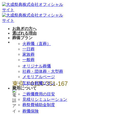
Skip
to
content
お急ぎの方へ
選ばれる理由
葬儀プラン
年中無休 / 24時
火葬儀（直葬）
間
一日葬
家族葬
一般葬
オリジナル葬儀
社葬・団体葬・大型葬
メモリアルページ
東京：0120-351-167
互助会葬儀プラン
費用について
ご葬儀費用の目安
見積りシミュレーション
葬祭費補助金制度
葬儀保険