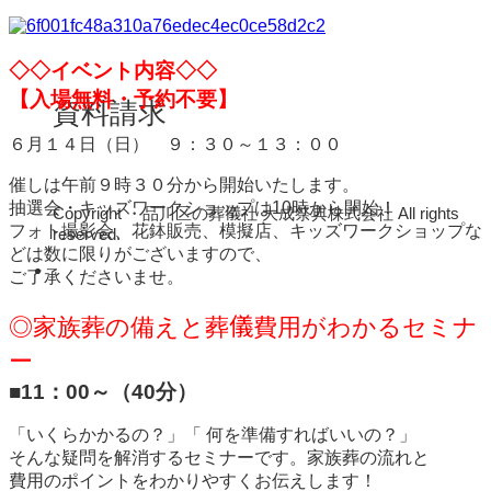
◇◇イベント内容◇◇
【入場無料・予約不要】
資料請求
６月１４日（日） ９：３０～１３：００
催しは午前９時３０分から開始いたします。
抽選会・キッズワークショップは10時から開始！
Copyright ・品川区の葬儀社 大成祭典株式会社 All rights
フォト撮影会、花鉢販売、模擬店、キッズワークショップな
reserved.
どは数に限りがございますので、
ご了承くださいませ。
◎家族葬の備えと葬儀費用がわかるセミナ
ー
■11：00～（40分）
「いくらかかるの？」「 何を準備すればいいの？」
そんな疑問を解消するセミナーです。家族葬の流れと
費用のポイントをわかりやすくお伝えします！