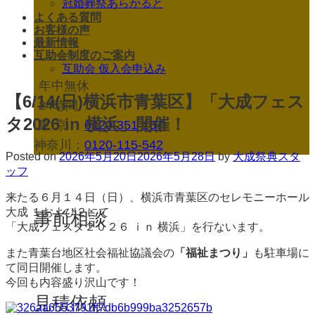
冠婚葬祭あらかると
よくある質問
お客様の声
最新情報
互助会制度のご案内
互助会 仮入会申込み
年中無休
【6/14(日)横浜市青葉区】「大成フェス
24時間
タ2026 in 横浜」開催！
東京
：
0120-351-167
神奈川：
0120-115-542
Posted on
2026年5月20日
2026年5月28日
by
大成祭典スタ
ッフ
来たる６月１４日（日）、横浜市青葉区のセレモニーホール
大成 １および２にて
事前相談
「大成フェスタ２０２６ ｉｎ 横浜」を行ないます。
また青葉台地区社会福祉協議会の
「福祉まつり」
も駐車場に
て同日開催します。
今回も内容盛り沢山です！
見積依頼