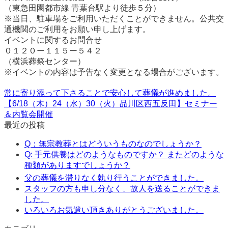
（東急田園都市線 青葉台駅より徒歩５分）
※当日、駐車場をご利用いただくことができません。公共交
通機関のご利用をお願い申し上げます。
イベントに関するお問合せ
０１２０ー１１５ー５４２
（横浜葬祭センター）
※イベントの内容は予告なく変更となる場合がございます。
常に寄り添って下さることで安心して葬儀が進めました。
【6/18（木）24（水）30（火）品川区西五反田】セミナー
＆内覧会開催
最近の投稿
Q：無宗教葬とはどういうものなのでしょうか？
Q: 手元供養はどのようなものですか？ またどのような
種類がありますでしょうか？
父の葬儀を滞りなく執り行うことができました。
スタッフの方も申し分なく、故人を送ることができま
した。
いろいろお気遣い頂きありがとうございました。