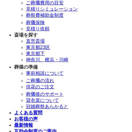
ご葬儀費用の目安
見積りシミュレーション
葬祭費補助金制度
葬儀保険
見積り依頼
斎場を探す
直営斎場
東京都23区
東京都下
神奈川、横浜・川崎
葬儀の準備
事前相談について
ご葬儀の流れ
供花のご注文
葬儀後のサポート
貸衣裳について
冠婚葬祭あらかると
よくある質問
お客様の声
最新情報
互助会制度のご案内