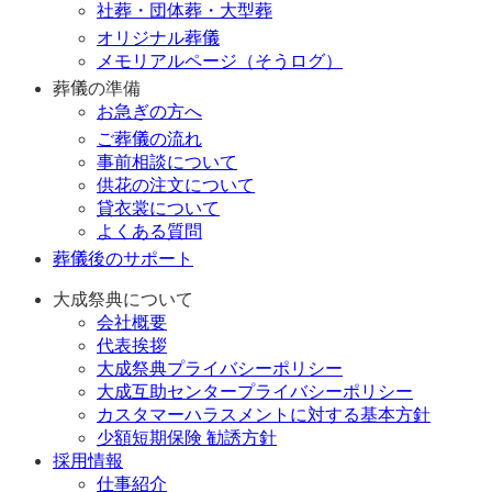
社葬・団体葬・大型葬
オリジナル葬儀
メモリアルページ（そうログ）
葬儀の準備
お急ぎの方へ
ご葬儀の流れ
事前相談について
供花の注文について
貸衣裳について
よくある質問
葬儀後のサポート
大成祭典について
会社概要
代表挨拶
大成祭典プライバシーポリシー
大成互助センタープライバシーポリシー
カスタマーハラスメントに対する基本方針
少額短期保険 勧誘方針
採用情報
仕事紹介