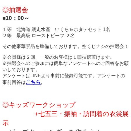
◎抽選会
■10：00～
１等 北海道 網走水産 いくら＆ホタテセット 1名
２等 最高級 ローストビーフ ２名
その他豪華景品を準備しております。空くじナシの抽選会！
※会員様は２回、一般のお客様は１回抽選頂けます。
※抽選会へのご参加には簡単なアンケートへのご回答をお願
いしております。
アンケートはLINEより事前に登録可能です。アンケートの
こちら
事前回答は
。
◎キッズワークショップ
+七五三・振袖・訪問着の衣裳展
示