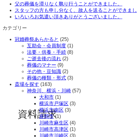
父の葬儀を滞りなく執り行うことができました。
スタッフの方も申し分なく、故人を送ることができまし
いろいろお気遣い頂きありがとうございました。
カテゴリー
冠婚葬祭あらかると
(25)
互助会・会員制度
(1)
法要・供養・手続
(8)
ご逝去後の流れ
(2)
葬儀のマナー
(9)
その他・豆知識
(2)
葬儀の種類・形式
(3)
斎場を探す
(163)
神奈川、横浜・川崎
(57)
大和市
(1)
横浜市戸塚区
(3)
横浜市南区
(3)
資料請求
座間市
(1)
川崎市麻生区
(4)
川崎市高津区
(1)
川崎市川崎区
(3)