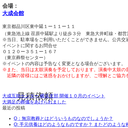
会場：
大成会館
東京都品川区東中延１ー１１ー１１
（東急池上線 荏原中延駅より徒歩３分 東急大井町線・都営
※当日、駐車場をご利用いただくことができません。公共交
イベントに関するお問合せ
０１２０ー３５１ー１６７
（東京葬祭センター）
※イベントの内容は予告なく変更となる場合がございます。
※また、当日は太鼓演奏を予定しております。演奏中太鼓の
近隣の皆様にはご迷惑をおかけしますが、ご理解とご協力
見積依頼
大成互助センター 横浜支部 開催１０月のイベント
大満足の葬儀をあげられました
最近の投稿
Q：無宗教葬とはどういうものなのでしょうか？
Q: 手元供養はどのようなものですか？ またどのよう