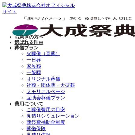
Skip
to
content
お急ぎの方へ
選ばれる理由
葬儀プラン
火葬儀（直葬）
一日葬
家族葬
一般葬
オリジナル葬儀
社葬・団体葬・大型葬
メモリアルページ
互助会葬儀プラン
費用について
ご葬儀費用の目安
見積りシミュレーション
葬祭費補助金制度
葬儀保険
見積り依頼