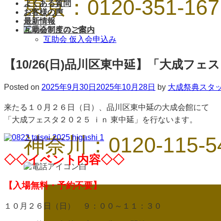
東京：0120-351-167
よくある質問
お客様の声
最新情報
互助会制度のご案内
互助会 仮入会申込み
【10/26(日)品川区東中延】「大成フェスタ
Posted on
2025年9月30日
2025年10月28日
by
大成祭典スタ
来たる１０月２６日（日）、品川区東中延の大成会館にて
「大成フェスタ２０２５ ｉｎ 東中延」を行ないます。
神奈川：0120-115-5
◇◇イベント内容◇◇
【入場無料・予約不要】
１０月２６日（日） ９：００～１１：３０