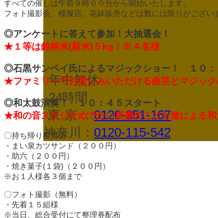
すべての催しは午前９時００分から開始いたします。
フォト撮影会、模擬店、花鉢販売などは数には限りがござい
◎アンケートに答えて参加！大抽選会！
★１等は銘柄米(新米)５kg！※４名様
◎石黒サンペイ氏によるマジックショー！ １０：
年中無休
★ファミリーでお楽しみいただける曲芸とマジック
24時間
◎和太鼓演奏！ １０：４５スタート
東京
：
0120-351-167
★和の音スタジオめでたい所属のこども達による和
神奈川：
0120-115-542
〇持ち帰り模擬店
・まい泉カツサンド（２００円）
・助六（２００円）
・焼き菓子(１袋)（２００円）
※お１人様各３個まで
〇フォト撮影（無料）
・先着１５組様
※当日、総合受付にて整理券配布