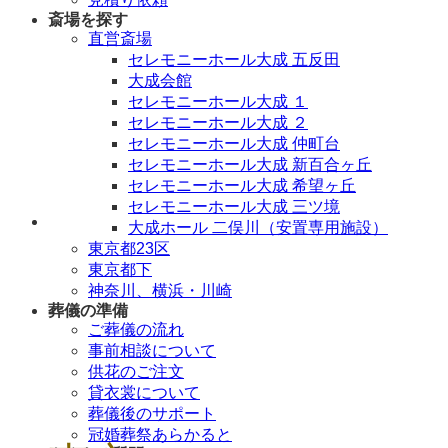
斎場を探す
直営斎場
セレモニーホール大成 五反田
大成会館
セレモニーホール大成 １
セレモニーホール大成 ２
セレモニーホール大成 仲町台
セレモニーホール大成 新百合ヶ丘
セレモニーホール大成 希望ヶ丘
セレモニーホール大成 三ツ境
年中無休 / 24時間
大成ホール 二俣川（安置専用施設）
東京都23区
東京都下
神奈川、横浜・川崎
葬儀の準備
ご葬儀の流れ
事前相談について
供花のご注文
貸衣裳について
葬儀後のサポート
冠婚葬祭あらかると