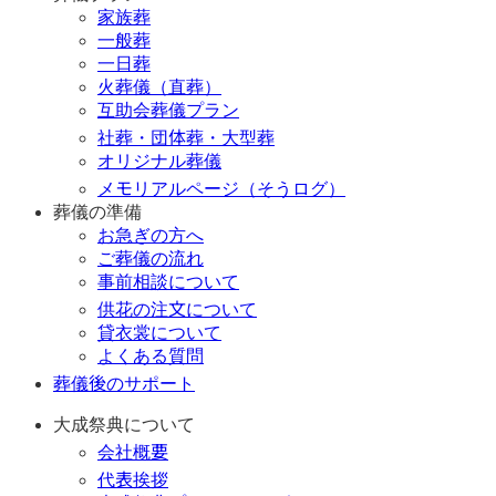
家族葬
一般葬
一日葬
火葬儀（直葬）
互助会葬儀プラン
社葬・団体葬・大型葬
オリジナル葬儀
メモリアルページ（そうログ）
葬儀の準備
お急ぎの方へ
ご葬儀の流れ
事前相談について
供花の注文について
貸衣裳について
よくある質問
葬儀後のサポート
大成祭典について
会社概要
代表挨拶