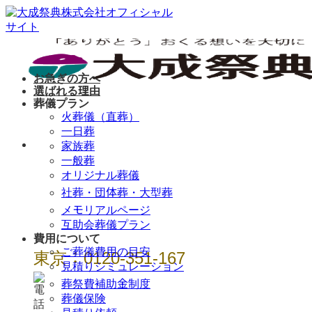
Skip
to
content
お急ぎの方へ
選ばれる理由
葬儀プラン
火葬儀（直葬）
一日葬
年中無休 / 24時
家族葬
一般葬
間
オリジナル葬儀
社葬・団体葬・大型葬
メモリアルページ
互助会葬儀プラン
費用について
ご葬儀費用の目安
東京：0120-351-167
見積りシミュレーション
葬祭費補助金制度
葬儀保険