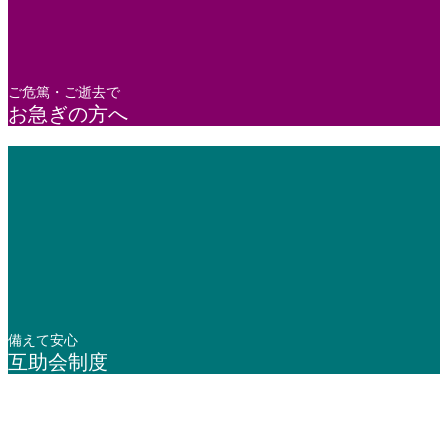
ご危篤・ご逝去で
お急ぎの方へ
備えて安心
互助会制度
年中無休 / 24時間