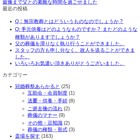
最後まで父との素敵な時間を過ごせました
最近の投稿
Q：無宗教葬とはどういうものなのでしょうか？
Q: 手元供養はどのようなものですか？ またどのような
種類がありますでしょうか？
父の葬儀を滞りなく執り行うことができました。
スタッフの方も申し分なく、故人を送ることができま
した。
いろいろお気遣い頂きありがとうございました。
カテゴリー
冠婚葬祭あらかると
(25)
互助会・会員制度
(1)
法要・供養・手続
(8)
ご逝去後の流れ
(2)
葬儀のマナー
(9)
その他・豆知識
(2)
葬儀の種類・形式
(3)
斎場を探す
(163)