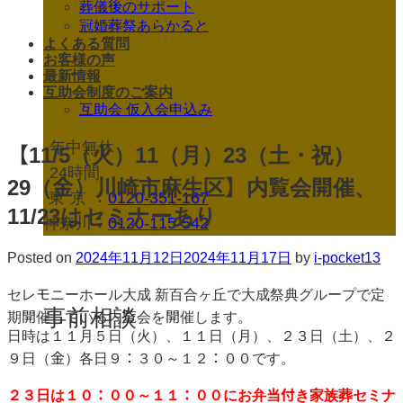
葬儀後のサポート
冠婚葬祭あらかると
よくある質問
お客様の声
最新情報
互助会制度のご案内
互助会 仮入会申込み
年中無休
【11/5（火）11（月）23（土・祝）
24時間
29（金）川崎市麻生区】内覧会開催、
東京
：
0120-351-167
11/23はセミナーあり
神奈川：
0120-115-542
Posted on
2024年11月12日
2024年11月17日
by
i-pocket13
セレモニーホール大成 新百合ヶ丘で大成祭典グループで定
事前相談
期開催している内覧会を開催します。
日時は１１月５日（火）、１１日（月）、２３日（土）、２
９日（金）各日９：３０～１２：００です。
２３日は１０：００～１１：００にお弁当付き家族葬セミナ