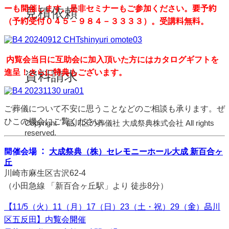
ーも開催します。是非セミナーもご参加ください。要予約
見積依頼
（予約受付０４５－９８４－３３３３）。受講料無料。
内覧会当日に互助会に加入頂いた方にはカタログギフトを
進呈！さらに特典もございます。
資料請求
ご葬儀について不安に思うことなどのご相談も承ります。ぜ
ひこの機会にご覧ください。
Copyright ・品川区の葬儀社 大成祭典株式会社 All rights
reserved.
開催会場 ：
大成祭典（株）セレモニーホール大成 新百合ヶ
丘
川崎市麻生区古沢62-4
（小田急線 「新百合ヶ丘駅」より 徒歩8分）
【11/5（火）11（月）17（日）23（土・祝）29（金）品川
区五反田】内覧会開催