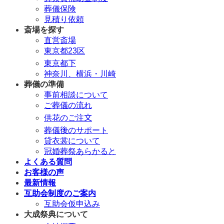
葬儀保険
見積り依頼
斎場を探す
直営斎場
東京都23区
東京都下
神奈川、横浜・川崎
葬儀の準備
事前相談について
ご葬儀の流れ
供花のご注文
葬儀後のサポート
貸衣裳について
冠婚葬祭あらかると
よくある質問
お客様の声
最新情報
互助会制度のご案内
互助会仮申込み
大成祭典について