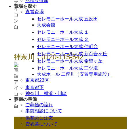
見積り依頼
斎場を探す
直営斎場
セレモニーホール大成 五反田
大成会館
セレモニーホール大成 １
セレモニーホール大成 ２
セレモニーホール大成 仲町台
セレモニーホール大成 新百合ヶ丘
神奈川：0120-115-542
セレモニーホール大成 希望ヶ丘
セレモニーホール大成 三ツ境
大成ホール 二俣川（安置専用施設）
東京都23区
東京都下
神奈川、横浜・川崎
葬儀の準備
ご葬儀の流れ
事前相談について
供花のご注文
貸衣裳について