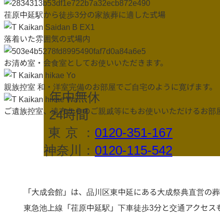
荏原中延駅から徒歩3分の家族葬に適した式場
落着いた雰囲気の式場内
お清め室・会食室としてお使いいただきます。
親族控室 和・洋室完備のお部屋でご自宅のように寛げます。
年中無休
24時間
ご遺族控室、遠方からのご親戚等にもお使いいただけるお部
東京
：
0120-351-167
神奈川：
0120-115-542
「大成会館」は、品川区東中延にある大成祭典直営の葬
東急池上線「荏原中延駅」下車徒歩3分と交通アクセス