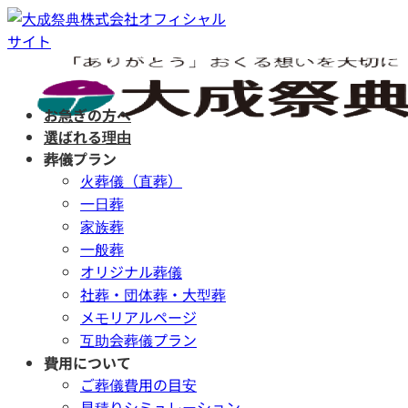
Skip
to
content
お急ぎの方へ
選ばれる理由
葬儀プラン
火葬儀（直葬）
一日葬
家族葬
一般葬
オリジナル葬儀
社葬・団体葬・大型葬
メモリアルページ
互助会葬儀プラン
費用について
ご葬儀費用の目安
見積りシミュレーション