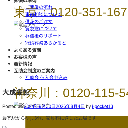
葬儀の準備
東京：0120-351-167
ご葬儀の流れ
事前相談について
供花のご注文
貸衣裳について
葬儀後のサポート
冠婚葬祭あらかると
よくある質問
お客様の声
最新情報
互助会制度のご案内
互助会 仮入会申込み
神奈川：0120-115-5
大成会館
Posted on
2024年9月30日
2026年8月4日
by
i-pocket13
最寄駅から徒歩3分、家族葬に適した式場です