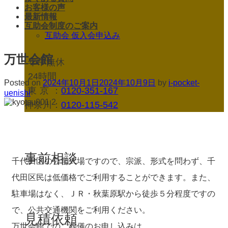
お客様の声
最新情報
互助会制度のご案内
互助会 仮入会申込み
万世会館
年中無休
24時間
Posted on
2024年10月1日
2024年10月9日
by
i-pocket-
東京
：
0120-351-167
uenishi
神奈川：
0120-115-542
事前相談
千代田区の公営式場ですので、宗派、形式を問わず、千
代田区民は低価格でご利用することができます。また、
駐車場はなく、ＪＲ・秋葉原駅から徒歩５分程度ですの
で、公共交通機関をご利用ください。
見積依頼
万世会館でのご葬儀のお申し込みは