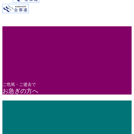
ご危篤・ご逝去で
お急ぎの方へ