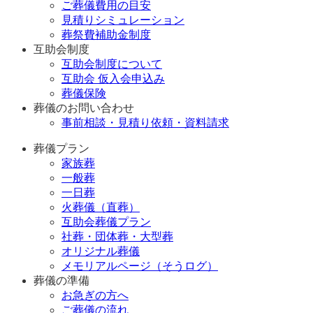
ご葬儀費用の目安
見積りシミュレーション
葬祭費補助金制度
互助会制度
互助会制度について
互助会 仮入会申込み
葬儀保険
葬儀のお問い合わせ
事前相談・見積り依頼・資料請求
葬儀プラン
家族葬
一般葬
一日葬
火葬儀（直葬）
互助会葬儀プラン
社葬・団体葬・大型葬
オリジナル葬儀
メモリアルページ（そうログ）
葬儀の準備
お急ぎの方へ
ご葬儀の流れ