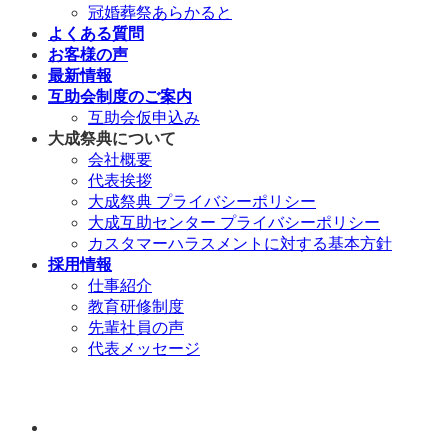
冠婚葬祭あらかると
よくある質問
お客様の声
最新情報
互助会制度のご案内
互助会仮申込み
大成祭典について
会社概要
代表挨拶
大成祭典 プライバシーポリシー
大成互助センター プライバシーポリシー
カスタマーハラスメントに対する基本方針
採用情報
仕事紹介
教育研修制度
先輩社員の声
代表メッセージ
年中無休 / 24時