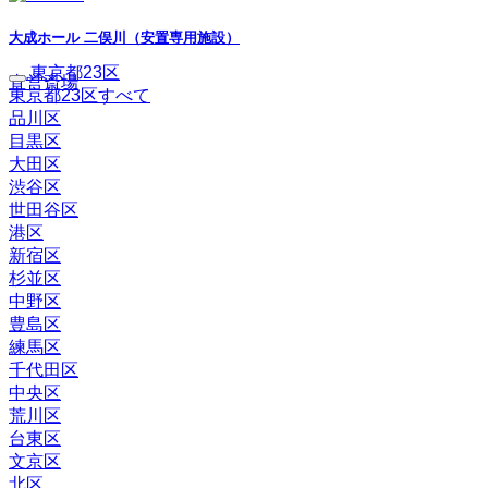
大成ホール 二俣川（安置専用施設）
東京都23区
直営斎場
東京都23区すべて
品川区
目黒区
大田区
渋谷区
世田谷区
港区
新宿区
杉並区
中野区
豊島区
練馬区
千代田区
中央区
荒川区
台東区
文京区
北区