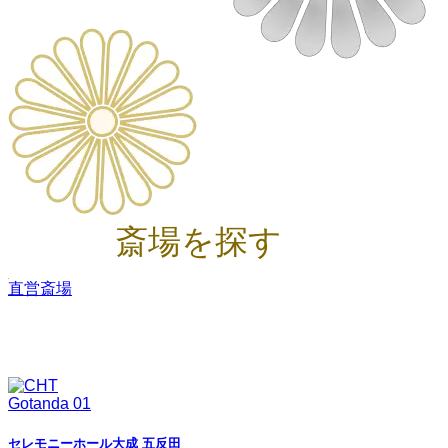
斎場を探す
直営斎場
セレモニーホール大成 五反田