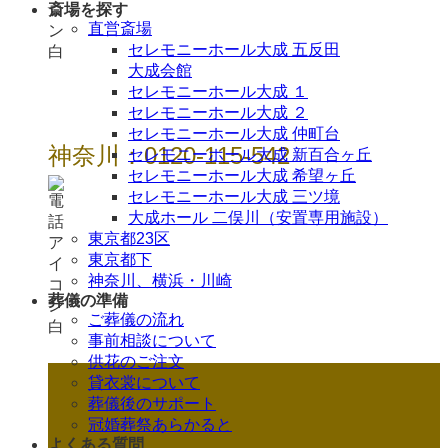
斎場を探す
直営斎場
セレモニーホール大成 五反田
大成会館
セレモニーホール大成 １
セレモニーホール大成 ２
セレモニーホール大成 仲町台
神奈川：0120-115-542
セレモニーホール大成 新百合ヶ丘
セレモニーホール大成 希望ヶ丘
セレモニーホール大成 三ツ境
大成ホール 二俣川（安置専用施設）
東京都23区
東京都下
神奈川、横浜・川崎
葬儀の準備
ご葬儀の流れ
事前相談について
供花のご注文
貸衣裳について
葬儀後のサポート
冠婚葬祭あらかると
よくある質問