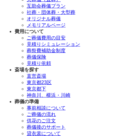
互助会葬儀プラン
社葬・団体葬・大型葬
オリジナル葬儀
メモリアルページ
費用について
ご葬儀費用の目安
見積りシミュレーション
葬祭費補助金制度
葬儀保険
見積り依頼
斎場を探す
直営斎場
東京都23区
東京都下
神奈川、横浜・川崎
葬儀の準備
事前相談について
ご葬儀の流れ
供花のご注文
葬儀後のサポート
貸衣裳について