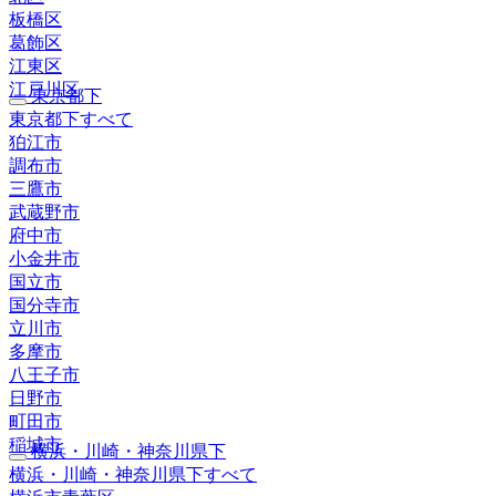
板橋区
葛飾区
江東区
江戸川区
東京都下
東京都下すべて
狛江市
調布市
三鷹市
武蔵野市
府中市
小金井市
国立市
国分寺市
立川市
多摩市
八王子市
日野市
町田市
稲城市
横浜・川崎・神奈川県下
横浜・川崎・神奈川県下すべて