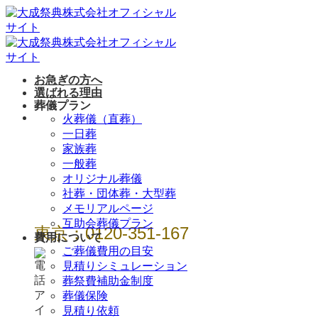
Skip
to
content
お急ぎの方へ
選ばれる理由
葬儀プラン
年中無休 / 24時
火葬儀（直葬）
一日葬
間
家族葬
一般葬
オリジナル葬儀
社葬・団体葬・大型葬
メモリアルページ
互助会葬儀プラン
東京：0120-351-167
費用について
ご葬儀費用の目安
見積りシミュレーション
葬祭費補助金制度
葬儀保険
見積り依頼