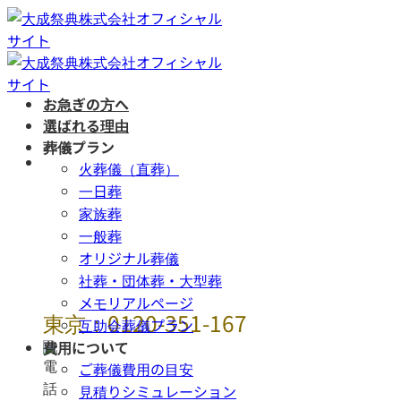
Skip
to
content
お急ぎの方へ
選ばれる理由
葬儀プラン
年中無休 / 24時
火葬儀（直葬）
間
一日葬
家族葬
一般葬
オリジナル葬儀
社葬・団体葬・大型葬
メモリアルページ
東京：0120-351-167
互助会葬儀プラン
費用について
ご葬儀費用の目安
見積りシミュレーション