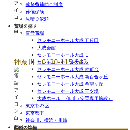
葬祭費補助金制度
葬儀保険
見積り依頼
斎場を探す
直営斎場
セレモニーホール大成 五反田
大成会館
セレモニーホール大成 １
神奈川：0120-115-542
セレモニーホール大成 ２
セレモニーホール大成 仲町台
セレモニーホール大成 新百合ヶ丘
セレモニーホール大成 希望ヶ丘
セレモニーホール大成 三ツ境
大成ホール 二俣川（安置専用施設）
東京都23区
東京都下
神奈川、横浜・川崎
葬儀の準備