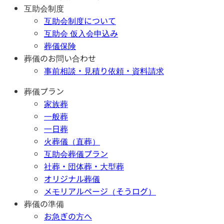
互助会制度
互助会制度について
互助会 仮入会申込み
葬儀保険
葬儀のお問い合わせ
事前相談・見積り依頼・資料請求
葬儀プラン
家族葬
一般葬
一日葬
火葬儀（直葬）
互助会葬儀プラン
社葬・団体葬・大型葬
オリジナル葬儀
メモリアルページ（そうログ）
葬儀の準備
お急ぎの方へ