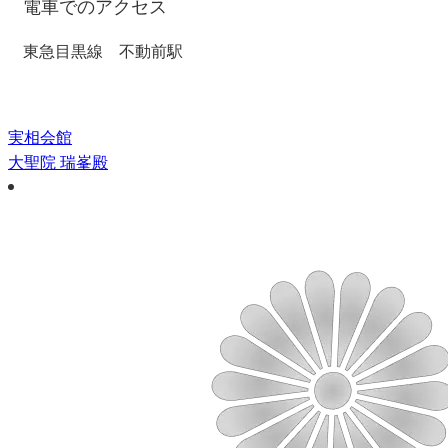
電車でのアクセス
東急目黒線 不動前駅
実相会館
大聖院 瑞峯殿