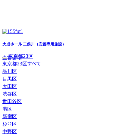
大成ホール 二俣川（安置専用施設）
東京都23区
直営斎場
東京都23区すべて
品川区
目黒区
大田区
渋谷区
世田谷区
港区
新宿区
杉並区
中野区