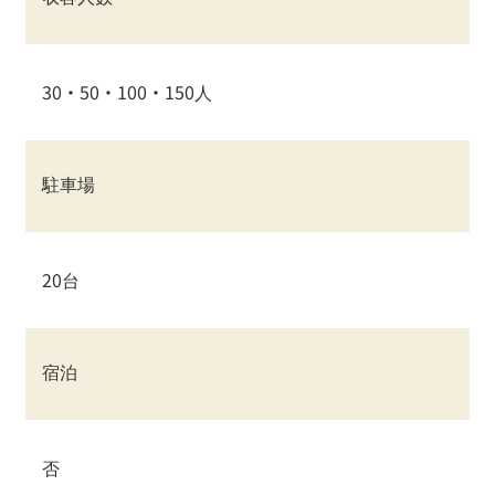
30・50・100・150人
駐車場
20台
宿泊
否