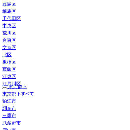
豊島区
練馬区
千代田区
中央区
荒川区
台東区
文京区
北区
板橋区
葛飾区
江東区
江戸川区
東京都下
東京都下すべて
狛江市
調布市
三鷹市
武蔵野市
府中市