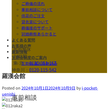
ご葬儀の流れ
事前相談について
供花のご注文
貸衣裳について
葬儀後のサポート
冠婚葬祭あらかると
よくある質問
お客様の声
年中無休
最新情報
24時間
互助会制度のご案内
東京
：
0120-351-167
互助会 仮入会申込み
神奈川：
0120-115-542
羅漢会館
Posted on
2024年10月1日
2024年10月9日
by
i-pocket-
uenishi
事前相談