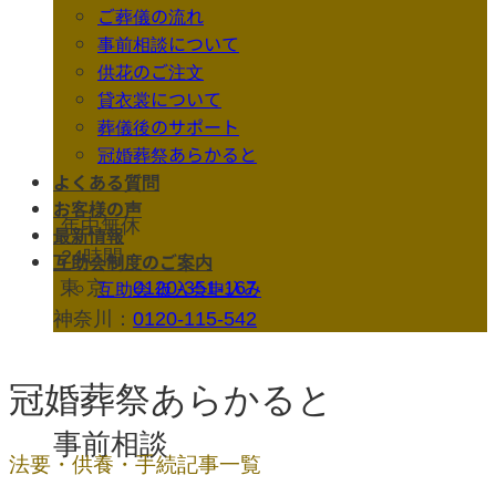
ご葬儀の流れ
事前相談について
供花のご注文
貸衣裳について
葬儀後のサポート
冠婚葬祭あらかると
よくある質問
お客様の声
年中無休
最新情報
24時間
互助会制度のご案内
東京
：
0120-351-167
互助会 仮入会申込み
神奈川：
0120-115-542
冠婚葬祭あらかると
事前相談
法要・供養・手続記事一覧