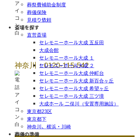
葬祭費補助金制度
葬儀保険
見積り依頼
斎場を探す
直営斎場
セレモニーホール大成 五反田
大成会館
セレモニーホール大成 １
神奈川：0120-115-542
セレモニーホール大成 ２
セレモニーホール大成 仲町台
セレモニーホール大成 新百合ヶ丘
セレモニーホール大成 希望ヶ丘
セレモニーホール大成 三ツ境
大成ホール 二俣川（安置専用施設）
東京都23区
東京都下
神奈川、横浜・川崎
葬儀の準備