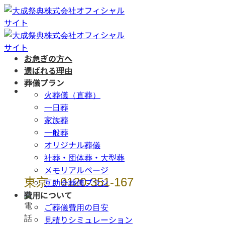
Skip
to
content
お急ぎの方へ
選ばれる理由
葬儀プラン
年中無休 / 24時
火葬儀（直葬）
間
一日葬
家族葬
一般葬
オリジナル葬儀
社葬・団体葬・大型葬
メモリアルページ
東京：0120-351-167
互助会葬儀プラン
費用について
ご葬儀費用の目安
見積りシミュレーション